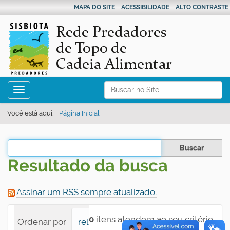
MAPA DO SITE
ACESSIBILIDADE
ALTO CONTRASTE
N
Busca
Toggle navigation
a
Busca Avançada…
v
Você está aqui:
Página Inicial
e
g
Filtrar os resultados
a
Resultado da busca
ç
ã
Assinar um RSS sempre atualizado.
o
0
itens atendem ao seu critério.
Ordenar por
relevância
data (mais recente pri